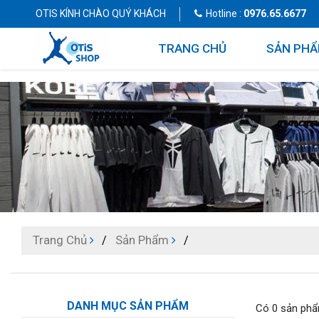
OTIS KÍNH CHÀO QUÝ KHÁCH
Hotline :
0976.65.6677
TRANG CHỦ
SẢN PH
Trang Chủ
Sản Phẩm
DANH MỤC SẢN PHẨM
Có 0 sản phẩ