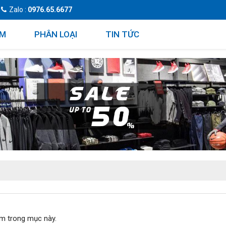
Zalo :
0976.65.6677
ẨM
PHÂN LOẠI
TIN TỨC
m trong mục này.