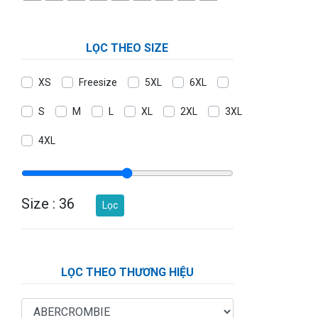
LỌC THEO SIZE
XS
Freesize
5XL
6XL
S
M
L
XL
2XL
3XL
4XL
Size :
36
Lọc
LỌC THEO THƯƠNG HIỆU