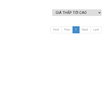
First
Prev
1
Next
Last