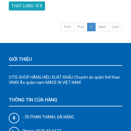
THẮT LƯNG- VÍ X
First
Prev
1
Next
Last
GIỚI THIỆU
OTIS SHOP HÀNG HIỆU XUẤT KHẨU Chuyên áo quần thể thao
VNXK Áo quần nam MADE IN VIET NAM
THÔNG TIN CỬA HÀNG
- 35 PHAN THANH, ĐÀ NẴNG
-
Phone: 0976.65.6677